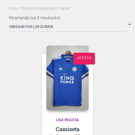
Inicio
/ Productos etiquetados “barata”
Ordenado
Mostrando los 3 resultados
por
los
últimos
¡OFERTA!
LIGA INGLESA