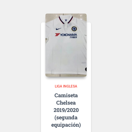
Puedes elegir
nombre y número
para tu camiseta, bien
personalizado o bien
de algún jugador, lo
que escribas será lo
que grabemos en tu
Ten en cuenta que si
camiseta.
aún no se ha
presentado la nueva
tipografía
de la temporada
usaremos la de …
LIGA INGLESA
Chelsea
2019/2020
(segunda
equipación)