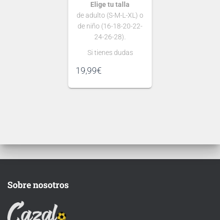
Elige tu talla
de adulto (S-M-L-XL) o
de niño (16-18-20-22-
24-26-28).
Si tienes dudas
consulta nuestra
19,99
€
guía de tallas
.
Puedes elegir
nombre y número
para tu camiseta, bien
personalizado o bien
de algún jugador, lo
que escribas será lo
que grabemos en tu
Ten en cuenta que si
camiseta.
aún no se ha
Sobre nosotros
presentado la nueva
tipografía
de la temporada