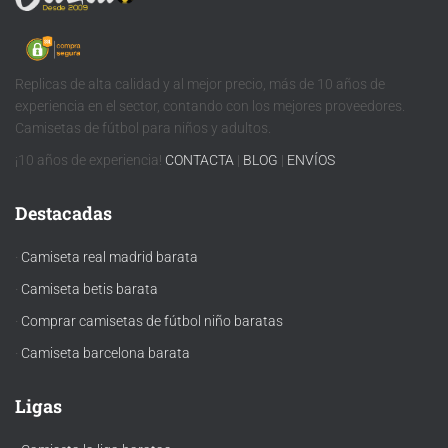
usaremos la de …
Replicas de alta calidad y al mejor precio, más de 10 años de
experiencia en el sector, contando con los mejores proveedores.
Camisetas de fútbol para niños y adultos.
¡10 años de experiencia!
CONTACTA
|
BLOG
|
ENVÍOS
Destacadas
·
Camiseta real madrid barata
·
Camiseta betis barata
·
Comprar camisetas de fútbol niño baratas
·
Camiseta barcelona barata
Ligas