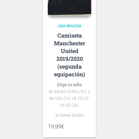
tipografía
de la temporada
usaremos la de …
LIGA INGLESA
Manchester
United
2019/2020
(segunda
equipación)
Elige tu talla
de adulto (S-M-L-XL) o
de niño (16-18-20-22-
24-26-28).
Si tienes dudas
consulta nuestra
19,99
€
guía de tallas
.