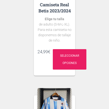
Real
Betis 2023/2024
Elige tu talla
de adulto (S-M-L-XL).
Para esta camiseta no
disponemos de tallaje
de niño.
Si tienes dudas
24,99
€
consulta nuestra
SELECCIONAR
guía de tallas
OPCIONES
.
Puedes elegir
nombre y número
para tu camiseta, bien
personalizado o bien
de algún jugador, lo
que escribas será lo
que grabemos en tu
Ten en cuenta que si