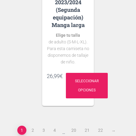
2023/2024
(Segunda
equipación)
Manga larga
Elige tu talla
de adulto (S-M-L-XL).
Para esta camiseta no
disponemos de tallaje
de niño.
Si tienes dudas
26,99
€
consulta nuestra
SELECCIONAR
guía de tallas
OPCIONES
.
Puedes elegir
nombre y número
para tu camiseta, bien
personalizado o bien
de algún jugador, lo
1
2
3
4
20
21
22
→
…
que escribas será lo