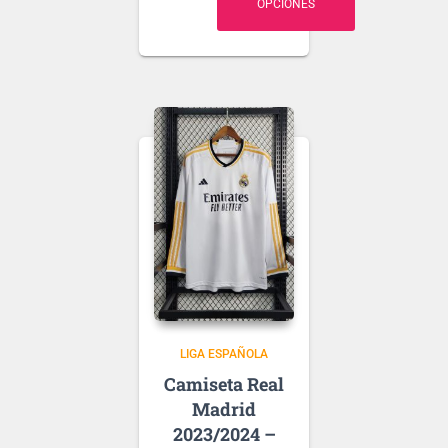
OPCIONES
.
Puedes elegir
nombre y número
para tu camiseta, bien
personalizado o bien
de algún jugador, lo
que escribas será lo
que grabemos en tu
Ten en cuenta que si
camiseta.
aún no se ha
presentado la nueva
tipografía
de …
LIGA ESPAÑOLA
Real
Madrid
2023/2024 –