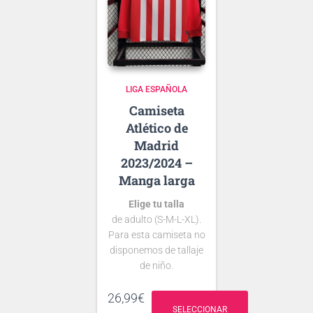
presentado la nueva
tipografía
de …
LIGA ESPAÑOLA
Atlético de
Madrid
2023/2024 –
Manga larga
Elige tu talla
de adulto (S-M-L-XL).
Para esta camiseta no
disponemos de tallaje
de niño.
Si tienes dudas
26,99
€
consulta nuestra
SELECCIONAR