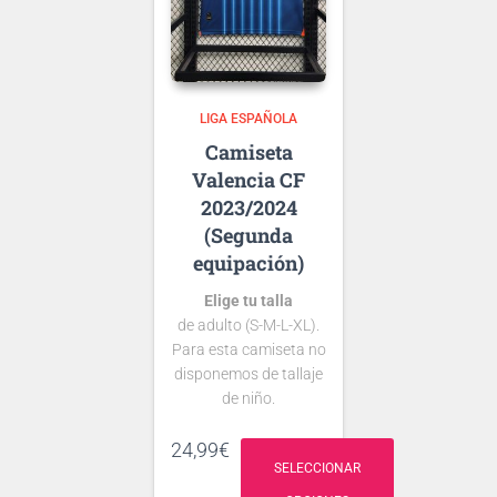
tipografía
de …
LIGA ESPAÑOLA
Valencia CF
2023/2024
(Segunda
equipación)
Elige tu talla
de adulto (S-M-L-XL).
Para esta camiseta no
disponemos de tallaje
de niño.
Si tienes dudas
24,99
€
consulta nuestra
SELECCIONAR
guía de tallas