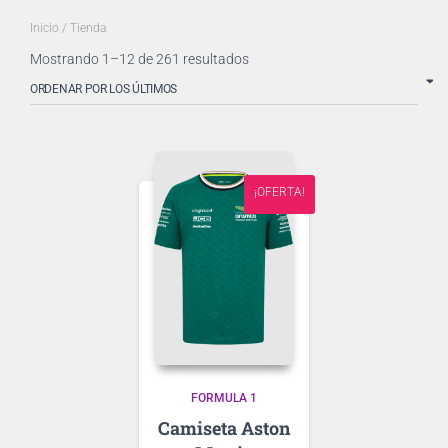
Inicio
/ Tienda
Ordenado
Mostrando 1–12 de 261 resultados
por
los
últimos
¡OFERTA!
FORMULA 1
Aston