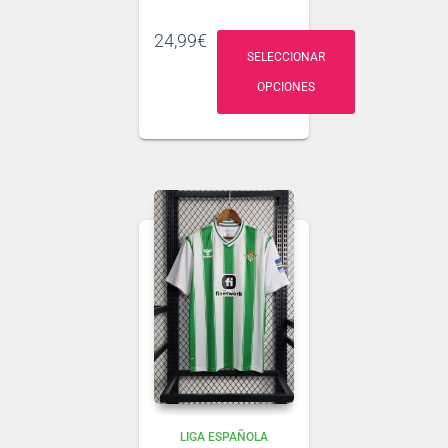
Si tienes dudas
24,99
€
consulta nuestra
SELECCIONAR
guía de tallas
OPCIONES
.
Puedes elegir
nombre y número
para tu camiseta, bien
personalizado o bien
de algún jugador, lo
que escribas será lo
que grabemos en tu
Ten en cuenta que si
camiseta.
aún no se ha
presentado la nueva
tipografía
de …
LIGA ESPAÑOLA