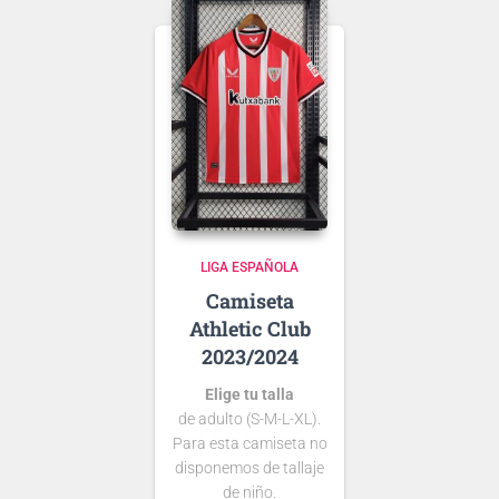
de algún jugador, lo
que escribas será lo
que grabemos en tu
Ten en cuenta que si
camiseta.
aún no se ha
presentado la nueva
tipografía
de …
LIGA ESPAÑOLA
Athletic Club
2023/2024
Elige tu talla
de adulto (S-M-L-XL).
Para esta camiseta no
disponemos de tallaje
de niño.