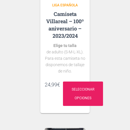
LIGA ESPAÑOLA
Villareal – 100º
aniversario –
2023/2024
Elige tu talla
de adulto (S-M-L-XL).
Para esta camiseta no
disponemos de tallaje
de niño.
Si tienes dudas
24,99
€
consulta nuestra
SELECCIONAR
guía de tallas
OPCIONES
.
Puedes elegir
nombre y número
para tu camiseta, bien
personalizado o bien