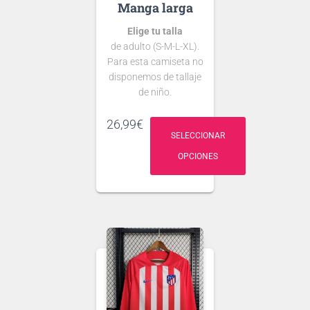
Manga larga
Elige tu talla
de adulto (S-M-L-XL).
Para esta camiseta no
disponemos de tallaje
de niño.
Si tienes dudas
26,99
€
consulta nuestra
SELECCIONAR
guía de tallas
OPCIONES
.
Puedes elegir
nombre y número
para tu camiseta, bien
personalizado o bien
de algún jugador, lo
que escribas será lo
que grabemos en tu
Ten en cuenta que si
camiseta.
aún no se ha