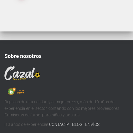
que grabemos en tu
Ten en cuenta que si
camiseta.
aún no se ha
presentado la nueva
tipografía
de …
Sobre nosotros
Replicas de alta calidad y al mejor precio, más de 10 años de
experiencia en el sector, contando con los mejores proveedores.
Camisetas de fútbol para niños y adultos.
¡10 años de experiencia!
CONTACTA
|
BLOG
|
ENVÍOS