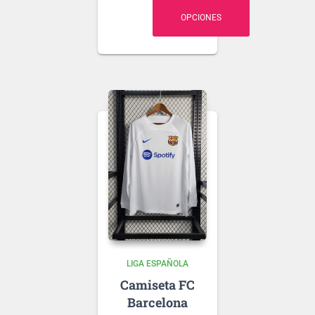
guía de tallas
OPCIONES
.
Puedes elegir
nombre y número
para tu camiseta, bien
personalizado o bien
de algún jugador, lo
que escribas será lo
que grabemos en tu
Ten en cuenta que si
camiseta.
aún no se ha
presentado la nueva
tipografía
de …
LIGA ESPAÑOLA
FC
Barcelona