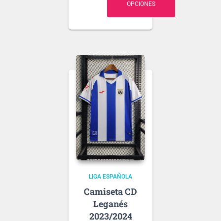
OPCIONES
.
Puedes elegir
nombre y número
para tu camiseta, bien
personalizado o bien
de algún jugador, lo
que escribas será lo
que grabemos en tu
Ten en cuenta que si
camiseta.
aún no se ha
presentado la nueva
tipografía
de …
LIGA ESPAÑOLA
CD
Leganés
2023/2024