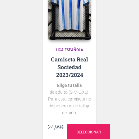
camiseta.
aún no se ha
presentado la nueva
tipografía
de …
LIGA ESPAÑOLA
Real
Sociedad
2023/2024
Elige tu talla
de adulto (S-M-L-XL).
Para esta camiseta no
disponemos de tallaje
de niño.
Si tienes dudas
24,99
€
consulta nuestra
SELECCIONAR
guía de tallas