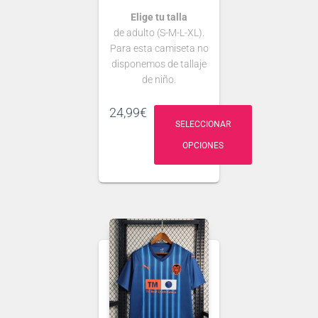
Elige tu talla
de adulto (S-M-L-XL).
Para esta camiseta no
disponemos de tallaje
de niño.
Si tienes dudas
24,99
€
consulta nuestra
SELECCIONAR
guía de tallas
OPCIONES
.
Puedes elegir
nombre y número
para tu camiseta, bien
personalizado o bien
de algún jugador, lo
que escribas será lo
que grabemos en tu
Ten en cuenta que si
camiseta.
aún no se ha
presentado la nueva