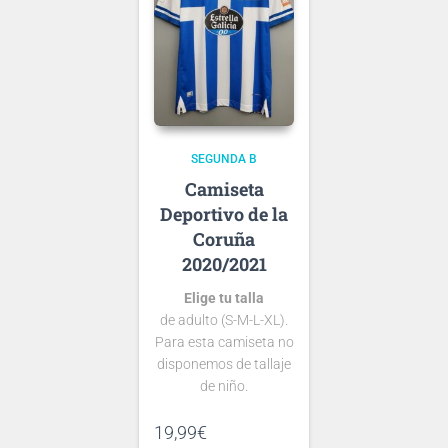
que escribas será lo
que grabemos en tu
Ten en cuenta que si
camiseta.
aún no se ha
presentado la nueva
tipografía
de …
SEGUNDA B
Deportivo de la
Coruña
2020/2021
Elige tu talla
de adulto (S-M-L-XL).
Para esta camiseta no
disponemos de tallaje
de niño.
Si tienes dudas
19,99
€
consulta nuestra