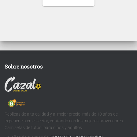
guía de tallas
.
Puedes elegir
nombre y número
para tu camiseta, bien
personalizado o bien
de algún jugador, lo
que escribas será lo
que grabemos en tu
Ten en cuenta que si
Sobre nosotros
camiseta.
aún no se ha
presentado la nueva
tipografía
de …
Replicas de alta calidad y al mejor precio, más de 10 años de
experiencia en el sector, contando con los mejores proveedores.
Camisetas de fútbol para niños y adultos.