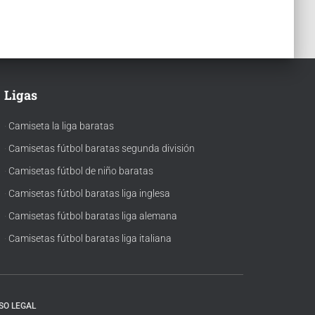
Ligas
·
Camiseta la liga baratas
·
Camisetas fútbol baratas segunda división
·
Camisetas fútbol de niño baratas
·
Camisetas fútbol baratas liga inglesa
·
Camisetas fútbol baratas liga alemana
·
Camisetas fútbol baratas liga italiana
SO LEGAL