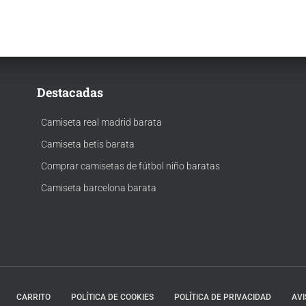
Destacadas
·
Camiseta real madrid barata
·
Camiseta betis barata
·
Comprar camisetas de fútbol niño baratas
·
Camiseta barcelona barata
CARRITO
POLÍTICA DE COOKIES
POLÍTICA DE PRIVACIDAD
AVI