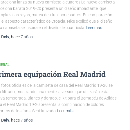
Barcelona lanza su nueva camiseta a cuadros La nueva camiseta
celona barata 2019-20 presenta un diseño impactante, que
mplaza las rayas, marca del club, por cuadros. En comparación
 el aspecto característico de Croacia, Nike explicó que el diseño
la camiseta se inspira en el diseño de cuadrícula
Leer más
r
Deiv
, hace
7 años
NERAL
rimera equipación Real Madrid
 fotos oficiales de la camiseta de casa del Real Madrid 19-20 se
 filtrado, mostrando finalmente la versión que utilizarán esta
va temporada. Blanco y dorado, el kit para el Bernabéu de Adidas
a el Real Madrid 19-20 presenta la combinación de colores
oritos de los fans. Será lanzado
Leer más
r
Deiv
, hace
7 años