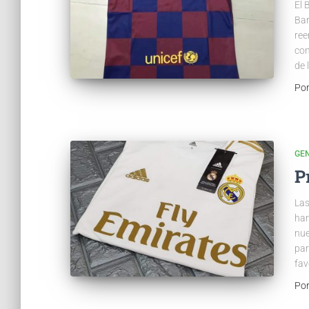
El 
Bar
ree
con
de 
Po
GE
P
Las
han
nue
par
fav
Po