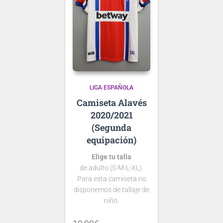
LIGA ESPAÑOLA
Alavés
2020/2021
(Segunda
equipación)
Elige tu talla
de adulto (S-M-L-XL).
Para esta camiseta no
disponemos de tallaje de
niño.
Si tienes dudas consulta