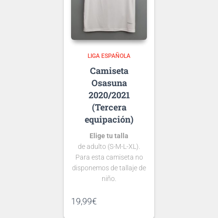
no se ha presentado la
nueva
tipografía
de …
LIGA ESPAÑOLA
Osasuna
2020/2021
(Tercera
equipación)
Elige tu talla
de adulto (S-M-L-XL).
Para esta camiseta no
disponemos de tallaje de
niño.
Si tienes dudas consulta
19,99
€
nuestra
guía de tallas