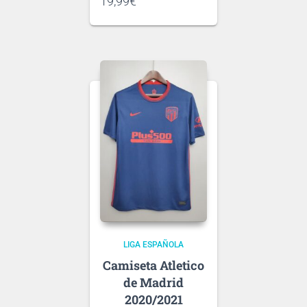
19,99
€
nuestra
guía de tallas
.
Puedes elegir
nombre y número
para tu camiseta, bien
personalizado o bien de
algún jugador, lo que
escribas será lo que
grabemos en tu
Ten en cuenta que si aún
camiseta.
no se ha presentado la
nueva
tipografía
de …
LIGA ESPAÑOLA
Atletico
de Madrid
2020/2021