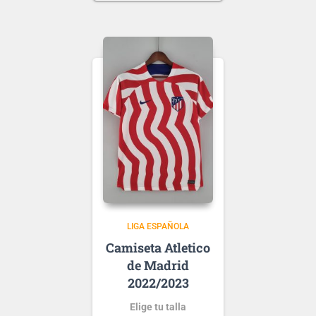
.
Puedes elegir
nombre y número
para tu camiseta, bien
personalizado o bien de
algún jugador, lo que
escribas será lo que
grabemos en tu
Ten en cuenta que si aún
camiseta.
no se ha presentado la
nueva
tipografía
de …
LIGA ESPAÑOLA
Atletico
de Madrid
2022/2023
Elige tu talla