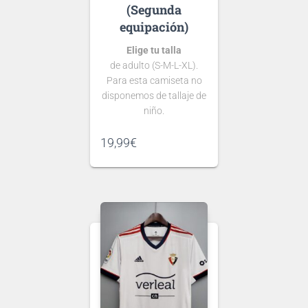
(Segunda
equipación)
Elige tu talla
de adulto (S-M-L-XL).
Para esta camiseta no
disponemos de tallaje de
niño.
Si tienes dudas consulta
19,99
€
nuestra
guía de tallas
.
Puedes elegir
nombre y número
para tu camiseta, bien
personalizado o bien de
algún jugador, lo que
escribas será lo que
grabemos en tu
Ten en cuenta que si aún
camiseta.