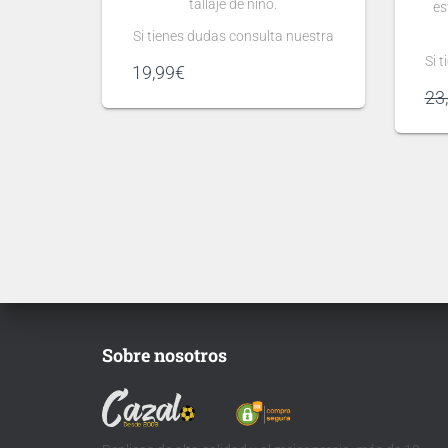
tallaje de niño.
es
Si tienes dudas consulta nuestra
guía de tallas
Si 
19,99
€
.
23
Puedes elegir
nombre y número
para tu camiseta, bien
personalizado o bien de algún
jugador, lo que escribas será lo
pe
que grabemos en tu camiseta.
ju
qu
Ten en cuenta que si aún no se
ha presentado la nueva
Te
tipografía
de …
Sobre nosotros