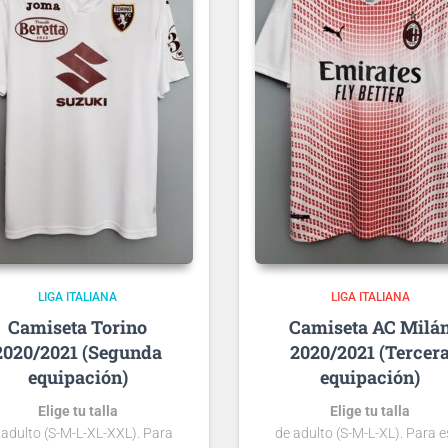
LIGA ITALIANA
LIGA ITALIANA
Torino
AC Milá
2020/2021 (Segunda
2020/2021 (Tercer
equipación)
equipación)
Elige tu talla
Elige tu talla
 adulto (S-M-L-XL-XXL). Para
de adulto (S-M-L-XL). Para e