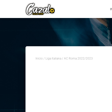
I
Inicio
/
Liga Italiana
/ AC Roma 2022/2023