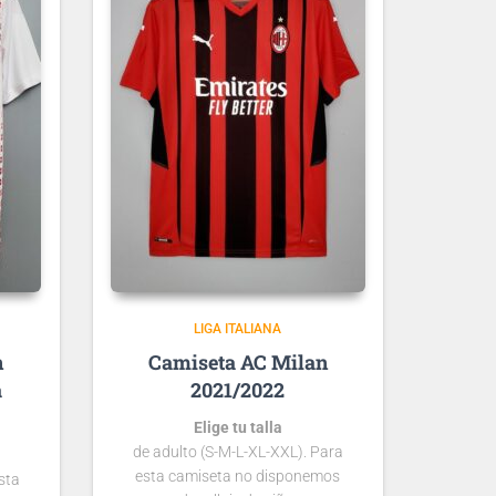
LIGA ITALIANA
n
AC Milan
a
2021/2022
Elige tu talla
de adulto (S-M-L-XL-XXL). Para
esta camiseta no disponemos
sta