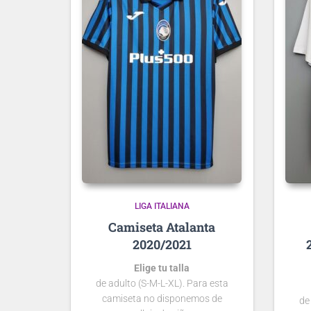
LIGA ITALIANA
Atalanta
2020/2021
Elige tu talla
de adulto (S-M-L-XL). Para esta
camiseta no disponemos de
de