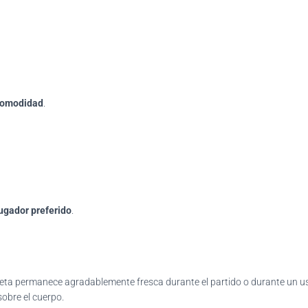
comodidad
.
ugador preferido
.
miseta permanece agradablemente fresca durante el partido o durante un u
obre el cuerpo.