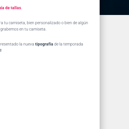
ía de tallas
.
a tu camiseta, bien personalizado o bien de algún
e grabemos en tu camiseta.
 presentado la nueva
tipografía
de la temporada
!