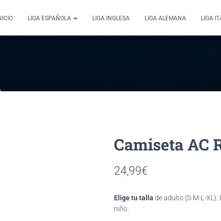
NICIO
LIGA ESPAÑOLA
LIGA INGLESA
LIGA ALEMANA
LIGA I
AC 
24,99
€
Elige tu talla
de adulto (S-M-L-XL).
niño.