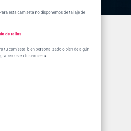
 Para esta camiseta no disponemos de tallaje de
ía de tallas
.
a tu camiseta, bien personalizado o bien de algún
e grabemos en tu camiseta.