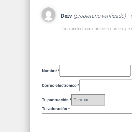
Deiv
(propietario verificado)
–
Todo perfecto cn nombre y número per
Nombre
*
Correo electrónico
*
Tu puntuación
*
Tu valoración
*