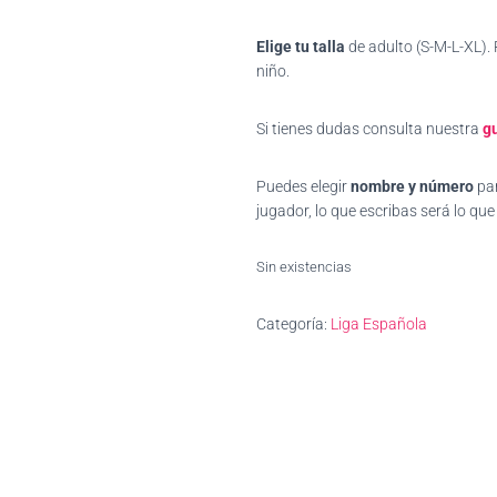
de un
cliente
Elige tu talla
de adulto (S-M-L-XL).
niño.
Si tienes dudas consulta nuestra
gu
Puedes elegir
nombre y número
par
jugador, lo que escribas será lo qu
Sin existencias
Categoría:
Liga Española