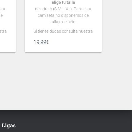
Elige tu talla
sta
de adulto (S-M-L-XL). Para esta
de
camiseta no disponemos de
tallaje de niño.
stra
Si tienes dudas consulta nuestra
guía de tallas
19,99
€
.
Puedes elegir
nombre y número
para tu camiseta, bien
gún
personalizado o bien de algún
 lo
jugador, lo que escribas será lo
ta.
que grabemos en tu camiseta.
 se
Ten en cuenta que si aún no se
ha presentado la nueva
tipografía
de …
Ligas