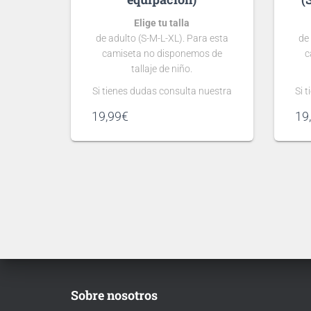
Elige tu talla
de adulto (S-M-L-XL). Para esta
de
camiseta no disponemos de
c
tallaje de niño.
Si tienes dudas consulta nuestra
Si 
guía de tallas
19,99
€
19
.
Puedes elegir
nombre y número
para tu camiseta, bien
personalizado o bien de algún
pe
jugador, lo que escribas será lo
ju
que grabemos en tu camiseta.
qu
Ten en cuenta que si aún no se
Te
ha presentado la nueva
tipografía
de …
Sobre nosotros