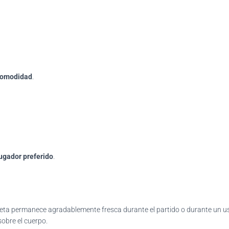
comodidad
.
ugador preferido
.
miseta permanece agradablemente fresca durante el partido o durante un u
obre el cuerpo.