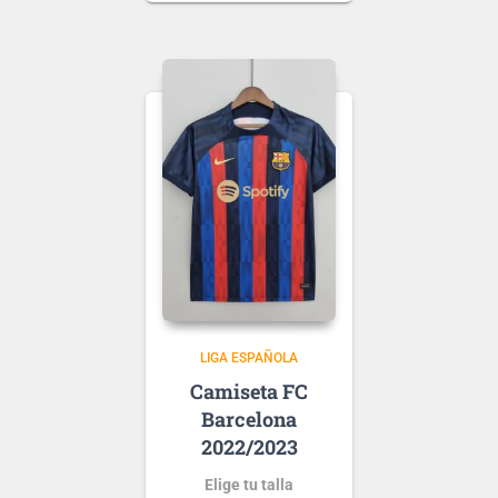
.
Puedes elegir
nombre y número
para tu camiseta, bien
personalizado o bien de
algún jugador, lo que
escribas será lo que
grabemos en tu
Ten en cuenta que si aún
camiseta.
no se ha presentado la
nueva
tipografía
de …
LIGA ESPAÑOLA
FC
Barcelona
2022/2023
Elige tu talla