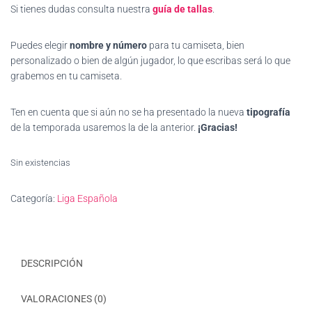
Si tienes dudas consulta nuestra
guía de tallas
.
23,99€.
21,50€.
Puedes elegir
nombre y número
para tu camiseta, bien
personalizado o bien de algún jugador, lo que escribas será lo que
grabemos en tu camiseta.
Ten en cuenta que si aún no se ha presentado la nueva
tipografía
de la temporada usaremos la de la anterior.
¡Gracias!
Sin existencias
Categoría:
Liga Española
DESCRIPCIÓN
VALORACIONES (0)