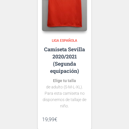
grabemos en tu
Ten en cuenta que si aún
camiseta.
no se ha presentado la
nueva
tipografía
de …
LIGA ESPAÑOLA
Sevilla
2020/2021
(Segunda
equipación)
Elige tu talla
de adulto (S-M-L-XL).
Para esta camiseta no
disponemos de tallaje de
niño.
Si tienes dudas consulta
19,99
€
nuestra
guía de tallas