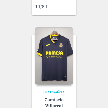
Si tienes dudas consulta
19,99
€
nuestra
guía de tallas
.
Puedes elegir
nombre y número
para tu camiseta, bien
personalizado o bien de
algún jugador, lo que
escribas será lo que
grabemos en tu
Ten en cuenta que si aún
camiseta.
no se ha presentado la
nueva
tipografía
de …
LIGA ESPAÑOLA
Villareal