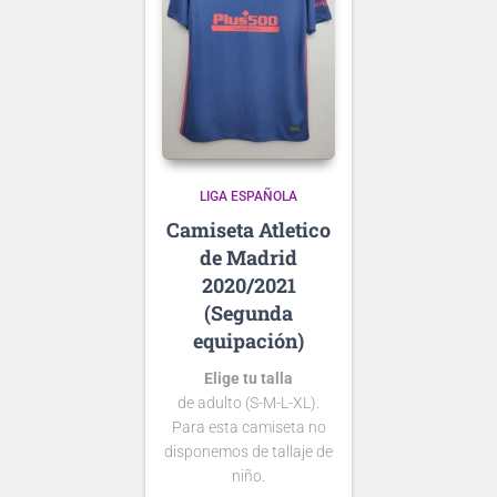
LIGA ESPAÑOLA
Atletico
de Madrid
2020/2021
(Segunda
equipación)
Elige tu talla
de adulto (S-M-L-XL).
Para esta camiseta no
disponemos de tallaje de
niño.