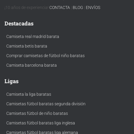
¡10 años de experiencia!
CONTACTA
|
BLOG
|
ENVÍOS
Destacadas
·
Camiseta real madrid barata
·
Camiseta betis barata
·
Comprar camisetas de fútbol niño baratas
·
Camiseta barcelona barata
Ligas
·
Camiseta la liga baratas
·
Camisetas fútbol baratas segunda división
·
Camisetas fútbol de niño baratas
·
Camisetas fútbol baratas liga inglesa
·
Camisetas fútbol baratas liga alemana