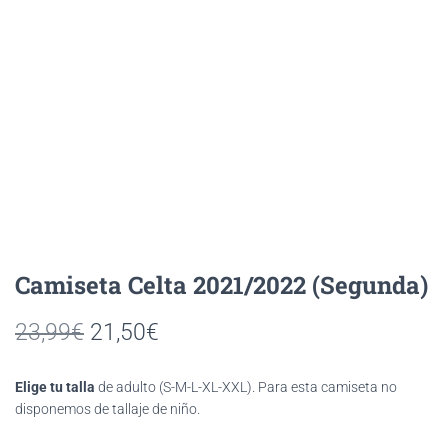
Celta 2021/2022 (Segunda)
El
El
23,99
€
21,50
€
precio
precio
Elige tu talla
de adulto (S-M-L-XL-XXL). Para esta camiseta no
original
actual
disponemos de tallaje de niño.
era:
es: