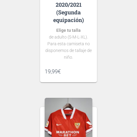
2020/2021
(Segunda
equipación)
Elige tu talla
de adulto (S-M-L-XL).
Para esta camiseta no
disponemos de tallaje de
niño.
Si tienes dudas consulta
19,99
€
nuestra
guía de tallas
.
Puedes elegir
nombre y número
para tu camiseta, bien
personalizado o bien de
algún jugador, lo que
escribas será lo que