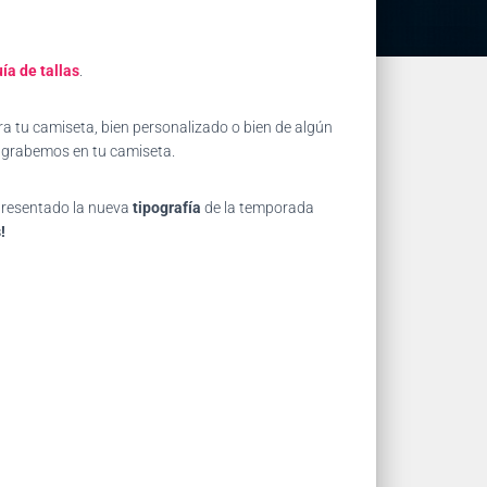
ía de tallas
.
a tu camiseta, bien personalizado o bien de algún
e grabemos en tu camiseta.
 presentado la nueva
tipografía
de la temporada
!