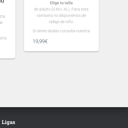
n)
Elige tu talla
de adulto (S-M-L-XL). Para esta
camiseta no disponemos de
sta
tallaje de niño.
de
Si tienes dudas consulta nuestra
guía de tallas
stra
19,99
€
.
Puedes elegir
nombre y número
para tu camiseta, bien
personalizado o bien de algún
jugador, lo que escribas será lo
gún
que grabemos en tu camiseta.
 lo
ta.
Ten en cuenta que si aún no se
ha presentado la nueva
 se
tipografía
de …
Ligas