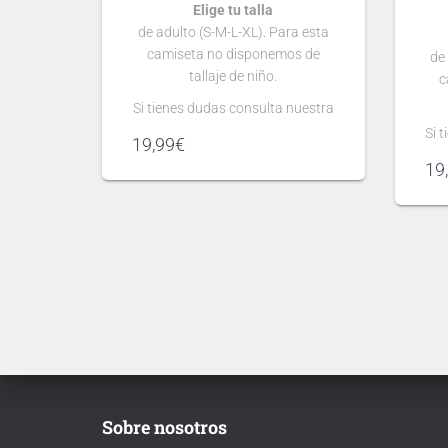
Elige tu talla
de adulto (S-M-L-XL). Para esta
camiseta no disponemos de
de
tallaje de niño.
c
Si tienes dudas consulta nuestra
guía de tallas
Si 
19,99
€
.
19
Puedes elegir
nombre y número
para tu camiseta, bien
personalizado o bien de algún
jugador, lo que escribas será lo
pe
que grabemos en tu camiseta.
ju
qu
Ten en cuenta que si aún no se
ha presentado la nueva
Te
tipografía
de …
Sobre nosotros