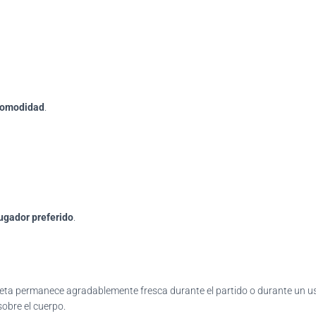
comodidad
.
ugador preferido
.
miseta permanece agradablemente fresca durante el partido o durante un u
obre el cuerpo.