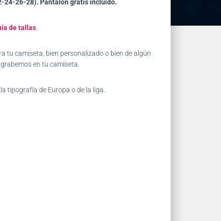
2-24-26-28). Pantalón gratis incluido.
ía de tallas
.
.
a tu camiseta, bien personalizado o bien de algún
e grabemos en tu camiseta.
la tipografía de Europa o de la liga.