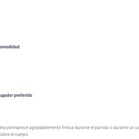
comodidad
.
ugador preferido
.
miseta permanece agradablemente fresca durante el partido o durante un u
obre el cuerpo.