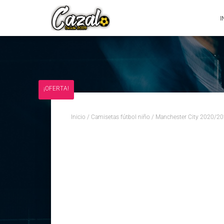
I
¡OFERTA!
Inicio
/
Camisetas fútbol niño
/ Manchester City 2020/20