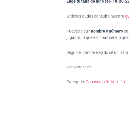
Elige tu talla de niño (16-18-20-2
original
actual
era:
es:
Si tienes dudas consulta nuestra
gu
23,99€.
21,50€
Puedes elegir
nombre y número
par
jugador, lo que escribas será lo qu
Según el parche elegido se utilizará 
Sin existencias
Categoría:
Camisetas fútbol niño