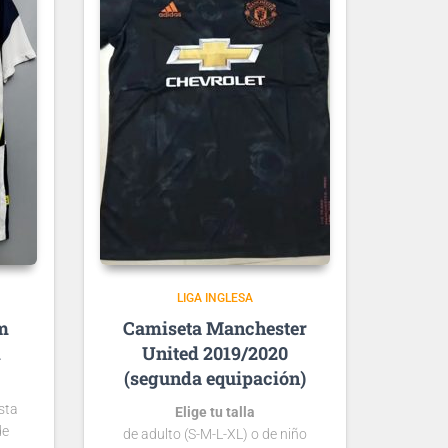
LIGA INGLESA
m
Manchester
1
United 2019/2020
(segunda equipación)
sta
Elige tu talla
de
de adulto (S-M-L-XL) o de niño