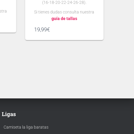
(16-18-20-22-24-26-28).
stra
Si tienes dudas consulta nuestra
guía de tallas
.
19,99
€
Puedes elegir
nombre y número
para tu camiseta, bien
gún
personalizado o bien de algún
 lo
jugador, lo que escribas será lo
ta.
que grabemos en tu camiseta.
 se
Ten en cuenta que si aún no se
ha presentado la nueva
tipografía
de la temporada usaremos la de
…
Ligas
·
Camiseta la liga baratas