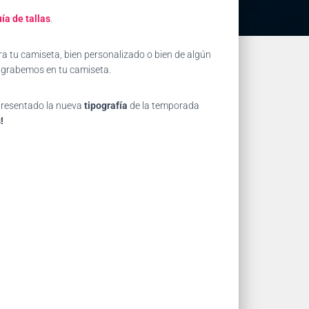
ía de tallas
.
a tu camiseta, bien personalizado o bien de algún
e grabemos en tu camiseta.
 presentado la nueva
tipografía
de la temporada
!