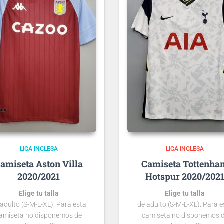
LIGA INGLESA
LIGA INGLESA
Aston Villa
Tottenha
2020/2021
Hotspur 2020/202
Elige tu talla
Elige tu talla
 adulto (S-M-L-XL). Para esta
de adulto (S-M-L-XL). Para e
amiseta no disponemos de
camiseta no disponemos 