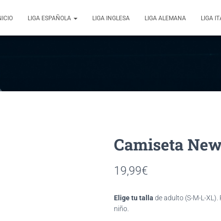
NICIO
LIGA ESPAÑOLA
LIGA INGLESA
LIGA ALEMANA
LIGA I
Newc
19,99
€
Elige tu talla
de adulto (S-M-L-XL).
niño.