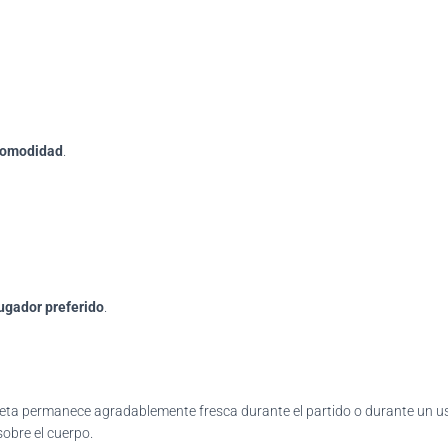
comodidad
.
ugador preferido
.
miseta permanece agradablemente fresca durante el partido o durante un u
obre el cuerpo.