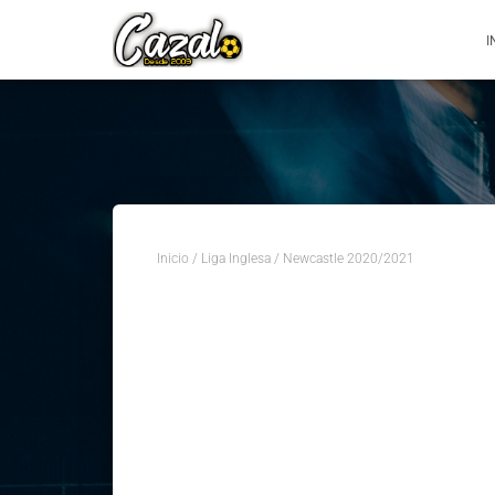
I
Inicio
/
Liga Inglesa
/ Newcastle 2020/2021