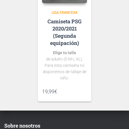
de …
LIGA FRANCESA
PSG
2020/2021
(Segunda
equipación)
Elige tu talla
de adulto (S-M-L-XL).
Para esta camiseta no
disponemos de tallaje de
niño.
Si tienes dudas consulta
19,99
€
nuestra
guía de tallas
.
Puedes elegir
nombre y número
Sobre nosotros
para tu camiseta, bien