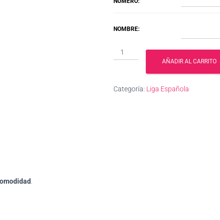
NÚMERO:
NOMBRE:
Real
Sociedad
AÑADIR AL CARRITO
2023/2024
cantidad
Categoría:
Liga Española
comodidad
.