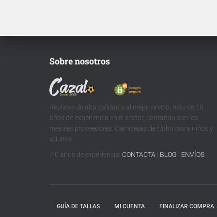
qu
Ten en cuenta que si aún no se
ha presentado la nueva
Te
tipografía
de …
Sobre nosotros
Replicas de alta calidad y al mejor precio, más de 10
años de experiencia en el sector, contando con los
mejores proveedores. Camisetas de fútbol para niños y
adultos.
¡10 años de experiencia!
CONTACTA
|
BLOG
|
ENVÍOS
GUÍA DE TALLAS
MI CUENTA
FINALIZAR COMPRA