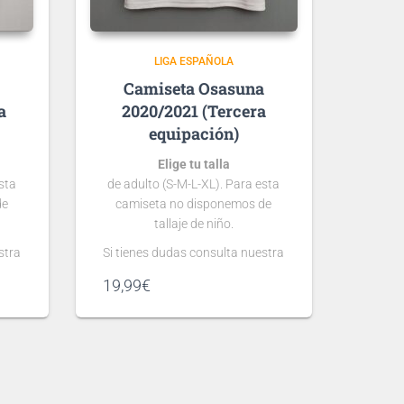
LIGA ESPAÑOLA
a
Osasuna
a
2020/2021 (Tercera
equipación)
Elige tu talla
sta
de adulto (S-M-L-XL). Para esta
de
camiseta no disponemos de
tallaje de niño.
stra
Si tienes dudas consulta nuestra
guía de tallas
19,99
€
.
Puedes elegir
nombre y número
para tu camiseta, bien
gún
personalizado o bien de algún
 lo
jugador, lo que escribas será lo