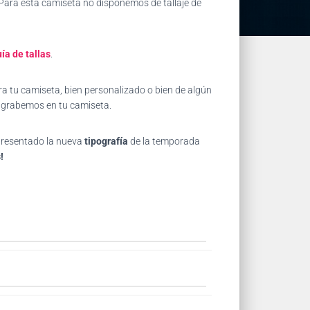
 Para esta camiseta no disponemos de tallaje de
ía de tallas
.
a tu camiseta, bien personalizado o bien de algún
e grabemos en tu camiseta.
 presentado la nueva
tipografía
de la temporada
!