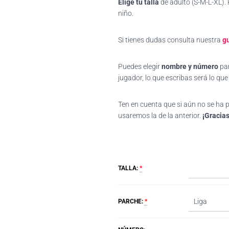
Elige tu talla
de adulto (S-M-L-XL).
niño.
Si tienes dudas consulta nuestra
gu
Puedes elegir
nombre y número
par
jugador, lo que escribas será lo qu
Ten en cuenta que si aún no se ha
usaremos la de la anterior.
¡Gracias
TALLA:
*
PARCHE:
*