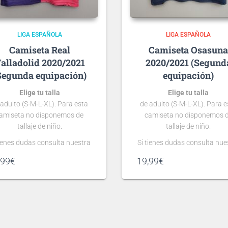
LIGA ESPAÑOLA
LIGA ESPAÑOLA
Real
Osasun
alladolid 2020/2021
2020/2021 (Segund
Segunda equipación)
equipación)
Elige tu talla
Elige tu talla
 adulto (S-M-L-XL). Para esta
de adulto (S-M-L-XL). Para e
amiseta no disponemos de
camiseta no disponemos 
tallaje de niño.
tallaje de niño.
tienes dudas consulta nuestra
Si tienes dudas consulta nue
guía de tallas
guía de tallas
,99
€
19,99
€
.
.
Puedes elegir
Puedes elegir
nombre y número
nombre y número
para tu camiseta, bien
para tu camiseta, bien
rsonalizado o bien de algún
personalizado o bien de al
gador, lo que escribas será lo
jugador, lo que escribas será