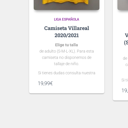
LIGA ESPAÑOLA
Villareal
2020/2021
V
(
Elige tu talla
de adulto (S-M-L-XL). Para esta
camiseta no disponemos de
de
tallaje de niño.
c
Si tienes dudas consulta nuestra
guía de tallas
Si 
19,99
€
.
19
Puedes elegir
nombre y número
para tu camiseta, bien
personalizado o bien de algún
jugador, lo que escribas será lo
pe
que grabemos en tu camiseta.
ju