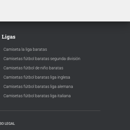
ta.
que grabemos en tu camiseta.
 se
Ten en cuenta que si aún no se
ha presentado la nueva
tipografía
de …
Ligas
·
Camiseta la liga baratas
·
Camisetas fútbol baratas segunda división
·
Camisetas fútbol de niño baratas
·
Camisetas fútbol baratas liga inglesa
·
Camisetas fútbol baratas liga alemana
·
Camisetas fútbol baratas liga italiana
SO LEGAL