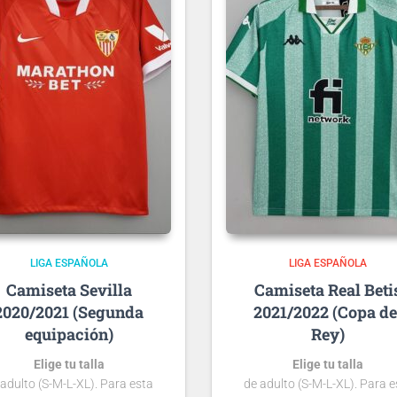
LIGA ESPAÑOLA
LIGA ESPAÑOLA
Sevilla
Real Beti
2020/2021 (Segunda
2021/2022 (Copa de
equipación)
Rey)
Elige tu talla
Elige tu talla
 adulto (S-M-L-XL). Para esta
de adulto (S-M-L-XL). Para e