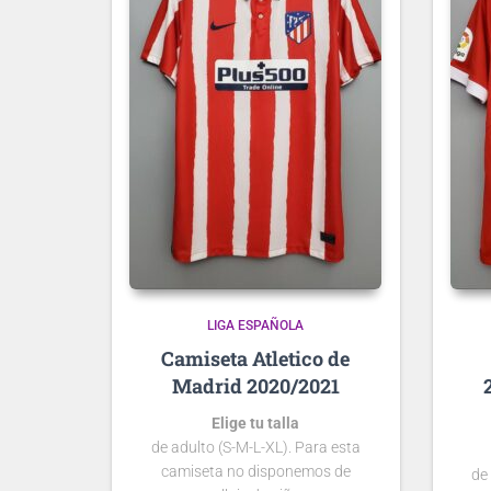
LIGA ESPAÑOLA
Atletico de
Madrid 2020/2021
Elige tu talla
de adulto (S-M-L-XL). Para esta
camiseta no disponemos de
de