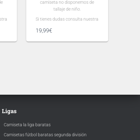
de
camiseta no disponemos de
tallaje de niño.
stra
Si tienes dudas consulta nuestra
guía de tallas
19,99
€
.
Puedes elegir
nombre y número
para tu camiseta, bien
gún
personalizado o bien de algún
 lo
jugador, lo que escribas será lo
ta.
que grabemos en tu camiseta.
 se
Ten en cuenta que si aún no se
ha presentado la nueva
tipografía
de …
Ligas
·
Camiseta la liga baratas
·
Camisetas fútbol baratas segunda división