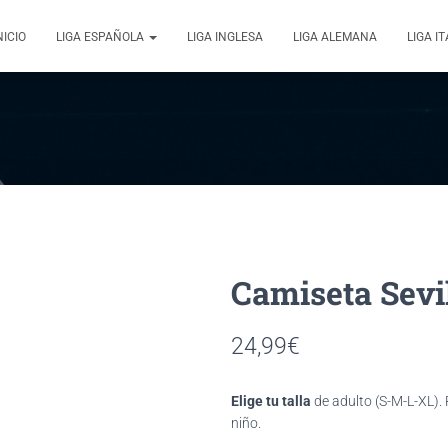
NICIO
LIGA ESPAÑOLA
LIGA INGLESA
LIGA ALEMANA
LIGA I
Sevi
24,99
€
Elige tu talla
de adulto (S-M-L-XL).
niño.