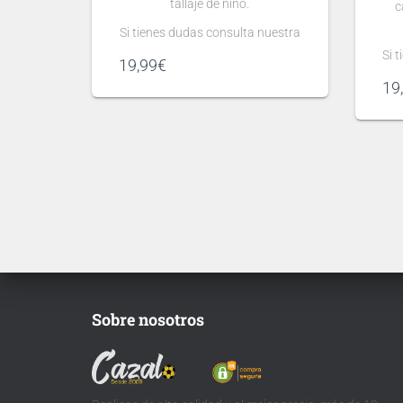
tallaje de niño.
c
Si tienes dudas consulta nuestra
guía de tallas
Si 
19,99
€
.
19
Puedes elegir
nombre y número
para tu camiseta, bien
personalizado o bien de algún
jugador, lo que escribas será lo
pe
que grabemos en tu camiseta.
ju
qu
Te
Sobre nosotros