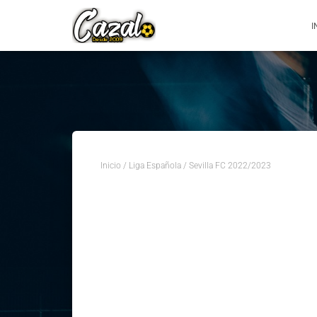
I
Inicio
/
Liga Española
/ Sevilla FC 2022/2023