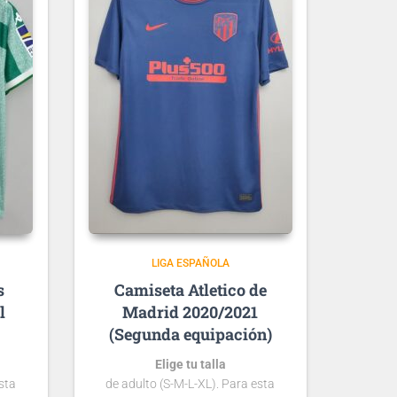
LIGA ESPAÑOLA
s
Atletico de
l
Madrid 2020/2021
(Segunda equipación)
Elige tu talla
sta
de adulto (S-M-L-XL). Para esta