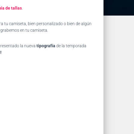
ía de tallas
.
a tu camiseta, bien personalizado o bien de algún
e grabemos en tu camiseta.
 presentado la nueva
tipografía
de la temporada
!