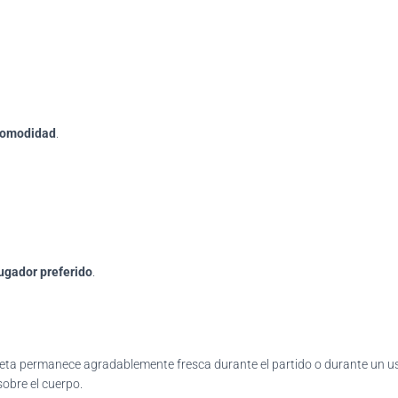
comodidad
.
ugador preferido
.
miseta permanece agradablemente fresca durante el partido o durante un u
obre el cuerpo.