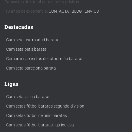
de …
Camisetas de fútbol para niños y adultos.
¡10 años de experiencia!
CONTACTA
|
BLOG
|
ENVÍOS
Destacadas
·
Camiseta real madrid barata
·
Camiseta betis barata
·
Comprar camisetas de fútbol niño baratas
·
Camiseta barcelona barata
Ligas
·
Camiseta la liga baratas
·
Camisetas fútbol baratas segunda división
·
Camisetas fútbol de niño baratas
·
Camisetas fútbol baratas liga inglesa