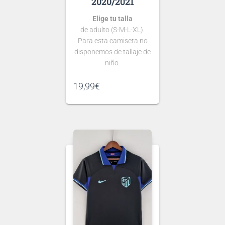
2020/2021
Elige tu talla
de adulto (S-M-L-XL).
Para esta camiseta no
disponemos de tallaje de
niño.
Si tienes dudas consulta
19,99
€
nuestra
guía de tallas
.
Puedes elegir
nombre y número
para tu camiseta, bien
personalizado o bien de
algún jugador, lo que
escribas será lo que
grabemos en tu
Ten en cuenta que si aún
camiseta.
no se ha presentado la
nueva