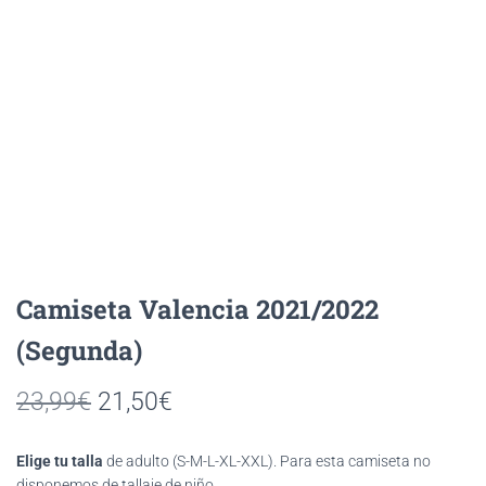
Valencia 2021/2022
(Segunda)
El
El
23,99
€
21,50
€
precio
precio
Elige tu talla
de adulto (S-M-L-XL-XXL). Para esta camiseta no
original
actual
disponemos de tallaje de niño.