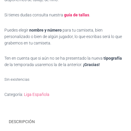
era:
es:
Si tienes dudas consulta nuestra
guía de tallas
.
23,99€.
21,50€.
Puedes elegir
nombre y número
para tu camiseta, bien
personalizado o bien de algún jugador, lo que escribas será lo que
grabemos en tu camiseta.
Ten en cuenta que si aún no se ha presentado la nueva
tipografía
de la temporada usaremos la de la anterior.
¡Gracias!
Sin existencias
Categoría:
Liga Española
DESCRIPCIÓN