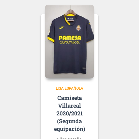
Puedes elegir
nombre y número
para tu camiseta, bien
personalizado o bien de
algún jugador, lo que
escribas será lo que
grabemos en tu
Ten en cuenta que si aún
camiseta.
no se ha presentado la
nueva
tipografía
de …
LIGA ESPAÑOLA
Villareal
2020/2021
(Segunda
equipación)