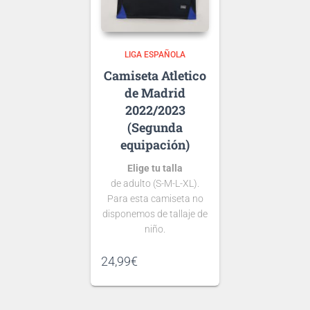
tipografía
de …
LIGA ESPAÑOLA
Atletico
de Madrid
2022/2023
(Segunda
equipación)
Elige tu talla
de adulto (S-M-L-XL).
Para esta camiseta no
disponemos de tallaje de
niño.
Si tienes dudas consulta
24,99
€
nuestra
guía de tallas
.