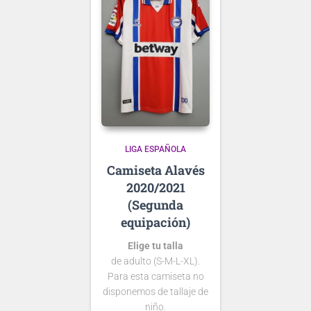
LIGA ESPAÑOLA
Alavés
2020/2021
(Segunda
equipación)
Elige tu talla
de adulto (S-M-L-XL).
Para esta camiseta no
disponemos de tallaje de
niño.