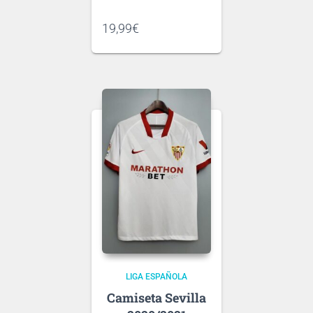
Si tienes dudas consulta
19,99
€
nuestra
guía de tallas
.
Puedes elegir
nombre y número
para tu camiseta, bien
personalizado o bien de
algún jugador, lo que
escribas será lo que
grabemos en tu
Ten en cuenta que si aún
camiseta.
no se ha presentado la
nueva
tipografía
de …
LIGA ESPAÑOLA
Sevilla