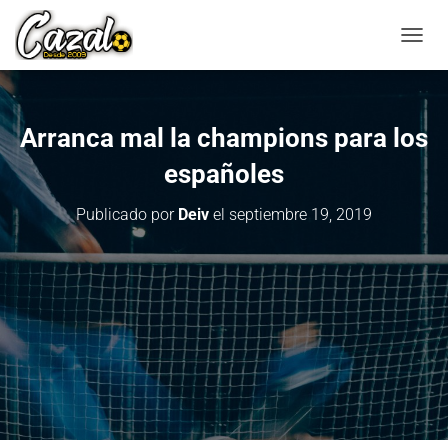
C
A
M
B
I
Arranca mal la champions para los
A
R
españoles
M
O
Publicado por
Deiv
el
septiembre 19, 2019
D
O
D
E
N
A
V
E
G
A
C
I