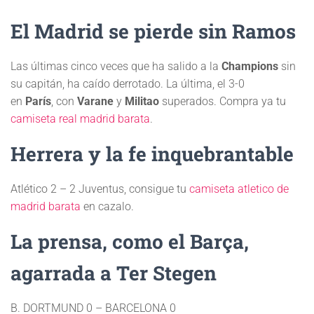
Ó
N
El Madrid se pierde sin Ramos
Las últimas cinco veces que ha salido a la
Champions
sin
su capitán, ha caído derrotado. La última, el 3-0
en
París
, con
Varane
y
Militao
superados. Compra ya tu
camiseta real madrid barata
.
Herrera y la fe inquebrantable
Atlético 2 – 2 Juventus, consigue tu
camiseta atletico de
madrid barata
en cazalo.
La prensa, como el Barça,
agarrada a Ter Stegen
B. DORTMUND 0 – BARCELONA 0